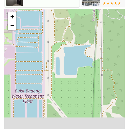
ALAM
+
−