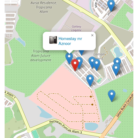
×
Homestay mr
Aznoor