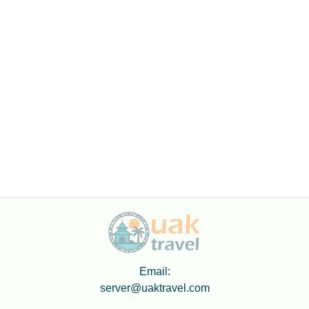
Lorong Perdana 1/5
Lorong Semilang 2
Persiaran Majlis
Taman Kanchong Laut
Taman Seri Bayu Morib
Jalan Kiambang 3
Batu 4
Jalan 8
Jalan Abdul Aziz
Jalan Bakti
Jalan Batu 45 Teluk Penyamun
Jalan Belakang Masjid
Jalan Berjuntai 4
Jalan Besar Ijok
Jalan Bestari Jaya
Jalan Bukit Badong
Jalan Dato Karjan
Jalan Dato Mansor
Jalan Dato Muskam
Jalan Haji Alias 2
Jalan Haji Mokhtar 2
Jalan Haji Mokhtar 2, Batu 8
Jalan Haji Safie
Jalan Haji Shafie
Jalan Harmoni 2
Jalan Hj Sidek
Jalan Ijok Indah
Jalan Ijok Jaya
Jalan Ijok Utama
Jalan Ijok Utama 3
Jalan Ijok Utama 5
Jalan Kartimun
Jalan Makmur
Jalan Pakat 2
Jalan Pingitan
Jalan Rukun
Jalan Sempadan 2
Jalan Seri Ijok 5
Jalan Sharif 1
Jalan Sinaran 1
Jalan Sri Pelangi 1/1
Jalan Sri Pelangi 1/3
Jalan Timur Tambahan
Jln Sekolah
Kg Harmoni
Email:
Lebuhraya Kl - Kuala Selangor
Lorong Haji Wardi
server@uaktravel.com
Lorong Rose Batu 7
Taman Cempaka Sari
Taman Muhibah