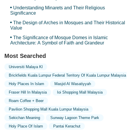
Jalan 8/26
JALAN 8/27
Jalan 8/28a
Jalan 8/3
Jalan 8/30
Understanding Minarets and Their Religious
Significance
Jalan 8/30c
Jalan 8/31a
Jalan 8/35
Jalan 8/35D
Jalan 8/36
The Design of Arches in Mosques and Their Historical
Jalan 9/10d
Jalan 9/4
Jalan 9/9
Jalan Abim
Value
Jalan Bandar Baru Bangi
Jalan Gerbang Wawasan 1
The Significance of Mosque Domes in Islamic
Jalan Gerbang Wawasan 2
Jalan Golf
Jalan Jernang Jaya 1
Architecture: A Symbol of Faith and Grandeur
Jalan Kajang Impian 1/11
Jalan Kajang Impian 1/2
Most Searched
Jalan Kajang Impian 2/1
Jalan Kajang Impian 2/4
Jalan Medan
Jalan Medan 2D
Jalan Medan Bangi
Jalan Medan PB 2
Universiti Malaya Kl
Jalan Medan PB 2A
Jalan Medan PB 3A
JALAN MEDAN PB 8A
Brickfields Kuala Lumpur Federal Territory Of Kuala Lumpur Malaysia
Jalan Medan PB2
Jalan Medan PB2A
Jalan Medan PB4A
Holy Places In Islam
Masjid Al Wasatiyyah
Jalan Medan Pusat 2d
Jalan Medan Pusat Bandar 5
Fraser Hill In Malaysia
Ioi Shopping Mall Malaysia
Jalan Medan Pusat Bandar 7
Jalan Medan Pusat Bandar 7A
Roam Coffee + Beer
Jalan Medan Pusat Bandar 8A
Jalan Nazir
Pavilion Shopping Mall Kuala Lumpur Malaysia
Jalan Nik Ahmed Kamil
Jalan Ostia Utama
Jalan P10/17
Sekichan Meaning
Sunway Lagoon Theme Park
Jalan P10/19
Jalan PB2
Jalan PB3a
Jalan Rahmat
Holy Place Of Islam
Pantai Kerachut
Jalan Rahmat 1
Jalan Seksyen 1/16
Jalan Sentosa 12