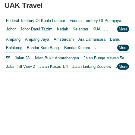
UAK Travel
Federal Territory Of Kuala Lumpur
Federal Territory Of Putrajaya
Johor
Johor Darul Ta'zim
Kedah
Kelantan
KUA
Kuala Lumpur
Kuala Lumpur Federal Territory
Malacca
Melaka
Ampang
Ampang Jaya
Amsterdam
Ara Damansara
Bahru
Negeri Sembilan
Pahang
Penang
Perak
Perak Darul Ridzwan
Balakong
Bandar Baru Bangi
Bandar Kinrara
Perlis
Pulau Pinang
Putrajaya
Putrajaya Federal Territory
Bandar Pelabuhan Barat
BANDAR PUTRA PERMAI
55
Jalan 28
Jalan Bukit Antarabangsa
Jalan Bunga Mewah 5a
Riaja
Selangor
Sepang
Terengganu
Wilayah Persekutuan
Bandar Utama
Bangi
Banting
Bareng
Batang Berjuntai
Jalan Hill View 2
Jalan Kosas 1/4
Jalan Lintang Zooview
Wilayah Persekutuan Kuala Lumpur
Batang Kali
BATANG KALl
Batu 14 1/2 Hulu Langat
Batu Arang
Jalan Melawati 1
Jalan Memanda 4
Jalan Mewah 3/4
Wilayah Persekutuan Putrajaya
WP Kuala Lumpur
Batu Cave
Batu Caves
Bayu Tinggi
Beranang
Bestari Jaya
Jalan Pandan Indah 5
Jalan Pandan Indah 6/1a
Jalan Ukay
Bt Caves
Bukit Changgang
Bukit Rotan
Bukit Tagar
Jalan UP 2/1
Kg
Lorong Kerja Ayer Lama
Carey Island
Cheras
City
Cyberjaya
Daerah Gombak
Lorong Pandan Pertama 3A
4 Avenue
Cangkat Bukit Indah 2
Dengkil
Elmina
Genting Highlands
Gombak
Hulu
Changkat Bukit Indah 2
CITY GARDEN COMMERCIAL CENTRE
Hulu Kelang
Hulu Langat
Hulu Rening
Hulu Yam Lama
I City
Dataran Palma
Desa 288
Gerai Statik Jalan Kolam Air Lama
Jenjarom
Jeram
Johor Bahru
Kajang
KAJANG SELANGOR
Jalan 10c
Jalan 13d
Jalan 14/3
Jalan 16A
Jalan 16b
Kalumpang
Kampong Jawa
Kampong Kuala Kerling
Jalan 2/9
Jalan 4
Jalan 4/8a
Jalan 4m
Jalan 5/1A
Jalan 7b