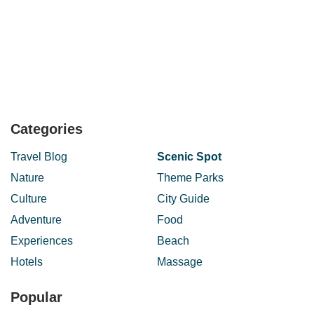
Jalan Sulaiman 1
Jalan Sultan
Jalan Susur
Jalan Taman Hijau
Jalan Taman Melawati
Jalan Taman Putra
Jalan Taman Saga
Jalan Taman Zooview
Jalan Teratai 1/10
Jalan Tiara Kemensah 3
Jalan Ub 5
Jalan Ukay Bistari
Jalan Ukay Indah
Jalan Ukay Perdana
Jalan Ukay Perdana 1
Jalan Ukay Perdana 3
Jalan UP 1/1
Jalan UP 1/1B
Jalan UP 1/2
Jalan UP 1/5
Categories
Jalan UP 3/1
Jalan UP 3/2
Jalan UP 3/7F
Jalan UP 4/2
Jalan Wangsa 1
Jalan Wangsa 11
Jalan Wangsa 2
Travel Blog
Scenic Spot
Jalan Wangsa 3
Jalan Wangsa 7
Jalan Watan
Jalan Watan 12
Nature
Theme Parks
Jalan Watan 8
Jalan Wawasan 1/10
Jalan Wawasan 1/5b
Culture
City Guide
Jalan Wawasan 2/12
Jalan Wawasan 2/3
Jalan Wawasan 3
Adventure
Food
Jalan Wawasan 4/1
Jalan Wawasan 4/2
Jalan Wawasan 4/3
Experiences
Beach
Jalan Wawasan 4/4
Jalan Wawasan 4/5
Jalan Wawasan Ampang
Hotels
Massage
Jalan Wawasan Ampang 1/10
Jalan Wawasan Ampang 2/1
Jalan Zooview
JLN UP1 1/B
KG PINGGIR 3
Popular
Lembah Jaya Utara
Lorong Awan 14
Lorong Bersih D8