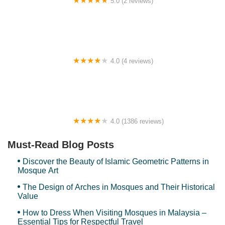
5.0 (2 reviews)
Puncak 100meter
Jalan 1/7
Jalan 1/7a
Jalan 1/7d
Jalan 1/7f
Jalan 1/9
Jalan 1/9c
Jalan 12/4
Jalan 15/15G
Jalan 15/1b
Jalan 15/3
Jalan 15/3d
Jalan 2/1
Jalan 2/1c
Jalan 2/1m
Jalan 2/1n
Jalan 2/4f
Jalan 3/14
Jalan 3/17
Jalan 3/21
Jalan 3/22
4.0 (4 reviews)
Jalan 3/24
Jalan 3/27
Jalan 3/29
Jalan 3/3
Jalan 3/37
Homestay Hawa
Jalan 3/38
Jalan 3/38A
Jalan 3/42
Jalan 3/66
Jalan 3/6j
Jalan 3/70
Jalan 3/73
Jalan 3/74
Jalan 3/9
Jalan 4 Taman Desa Bunga Raya
Jalan 4/10a
Jalan 4/11
4.0 (1386 reviews)
Jalan 4/12d
Jalan 4/12g
Jalan 4/12k
Jalan 4/12l
Jalan 4/12m
Mydin Kuantan
Jalan 4/12n
Jalan 4/1a
Jalan 4/1b
Jalan 4/3
Jalan 4/4b
Must-Read Blog Posts
Jalan 4/5
Jalan 4/5e
Jalan 4/9S
Jalan 5/11
Jalan 5a/3
Discover the Beauty of Islamic Geometric Patterns in
Jalan 5a/5
Jalan 5c/5
Jalan 5e/6
Jalan 6/5b
Jalan 6/7b
Mosque Art
Jalan 6a/2
Jalan 6a/5
Jalan 6b/5
Jalan 6C/13B
Jalan 6c/2
The Design of Arches in Mosques and Their Historical
Jalan 6c/3
Jalan 6c/6
Jalan 7/1d
Jalan 7/1d5
Jalan 7/1f
Value
Jalan 7/3a
Jalan 7/3d
Jalan 7/4
Jalan 7/5E
Jalan 7/6a
How to Dress When Visiting Mosques in Malaysia –
Essential Tips for Respectful Travel
Jalan 7/7a
Jalan 7/7b
Jalan 7/7c
Jalan 8/13
Jalan 8/21