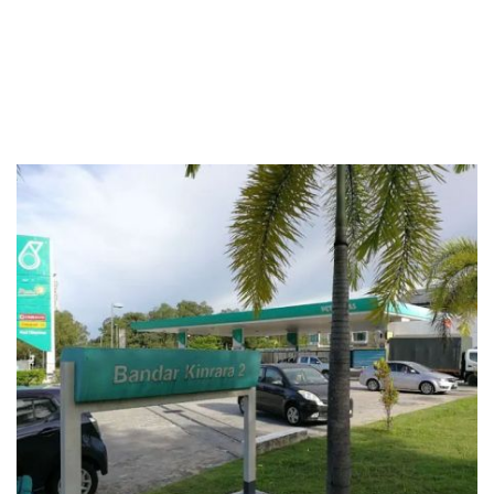
Kampung Sungai Pusu
Kapar
Kecil Klang
Kelana Jaya
Jalan Abdul Rahman Rashim
Jalan Ampang
Jalan Ampang 1/2
Kelana Jaya, Petaling Jaya
Kelang
KEMAMAN
Kerling
KL
Jalan Ampang Mewah 1
Jalan Ampang Putra
Klang
Klang Bandar Diraja
KLIA
Kota Perdana43300
Jalan Ampang Utama 1/1
Jalan Ampang Utama 2/2
Jalan AU 4/7
Kota Puteri
Kuala Krai
Kuala Kubu Baharu
Jalan AU 5c/3
Jalan AU 5c/5
Jalan Avenue 3
Jalan Awf 1
KUALA KUBU BAHRU
Kuala Kubu Baru
Kuala Kubu Bharu
Jalan Awf 2
JALAN AWF 3
Jalan Awf 3a
Jalan Bandar 12
KUALA LANGAT
Kuala Lumpur
Kuala Perdik
Kuala Selangor
Jalan Besar Ampang
Jalan Beverly Height
Kuang
Kuantan
Meru
Nilai
North
Pandan
Pangsun
Jalan Beverly Heights 1
Jalan Bukit Belacan
Pasir Penampang
Pelabuhan Klang
Petaling Jaya
Port Klang
Jalan Bukit Indah 1/9
Jalan Bukit Indah 2/14
Puchong
Puchoog
Pulau Carey
Pulau Indah
Pulau Ketam
Jalan Bukit Indah 2/4
Jalan Bukit Indah 3/13
Puncak Alam
Putrajaya
Raja
Rasa
Rawang
Sabak
Jalan Bukit Indah 3/5
Jalan Bukit Indah 5
SALAK TINGGI
Sekincan
Sekinchan
Sekinchan Selangor
Jalan Bukit Sungai Putih
Jalan Bukit Utama
Seksye0 Shahm
SEKSYEN 7 SHAH ALAM
Sel
Selangor
Jalan Bunga Cempaka
Jalan Bunga Ros
Jalan Bunga Tanjung
Selat
Selayang
Selaying
Semenyih
Sentosa
Sepang
Jalan Bunga Tanjung 11
Jalan Bunga Tanjung 8
Serdang
Serendah
Serenia City
Seri Kembangan
Jalan Bunga Tanjung 9c
Jalan Cahaya 1
Jalan Cempaka 15
Seri Kembangan, Serdang
Seri Kembangang
Setia Alam
Jalan Cempaka 18
Jalan Cempaka 19
Jalan Cempaka 2
Sg Buloh
Shah Alam
Shah Alama
Subang
Subang Airport
Jalan Cempaka 20
Jalan Cempaka 28
Jalan Cempaka 30