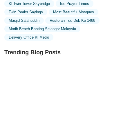
Kl Twin Tower Skybridge
Ico Prayer Times
Jalan Sm 6
Jalan Taman Kajang Impian
Jalan Teras
Twin Peaks Sayings
Most Beautiful Mosques
Jalan Teras Jernang
Jalan Tok Saat
Lorong Cempaka 3
Masjid Salahuddin
Restoran Tuu Dok Ko 1488
Lorong Cempaka 6
Lorong Jalan Besar 1/3
Persiaran Bandar
Morib Beach Banting Selangor Malaysia
Persiaran Bangi
Persiaran Kemajuan
Persiaran Pekeliling
Delivery Office Kl Metro
Persiaran Perkeliling
Persiaran Pusat Bandar 1
Persiaran Rahmat
Persiaran Universiti
Seksyen 14
Seksyen 7
B-5-14
Jalan 1/3b
Trending Blog Posts
Jalan 7/1b
Jalan 8/31b
Jalan 9/9c
Jalan BBLS 1
Jalan Kajang Impian 1/1
Jalan Kemboja
Jalan Medan Pb 2b
Jalan Medan Pb 3
Jalan Medan Pusat Bandar 4A
Jalan Pusat Bandar
Jalan Puteri 3A/7
Jalan Seri Putra 2/5
Jalan Teras Jenang
Kampung Sungai Ramal Dalam
KLIA
Exploring the Unique Designs of Mosques in Malaysia:
Laman Baginda
Lingkungan Kedua
Persiaran Bngi
A Journey Through Islamic Architecture
Pesiaran Sri Putra 2
B121
B125
B59
BATU 23 1/4
Batu 29 1/2
Batu 36
Ipoh – Lumut Highway
Jalan 3 Taman Desa Permatang Jaya
Jalan Air Tawar
Exploring the Architectural Beauty of Mosques in
Jalan Aman
Jalan Baiduri 6
Jalan Batu 6
Jalan BB 2/6